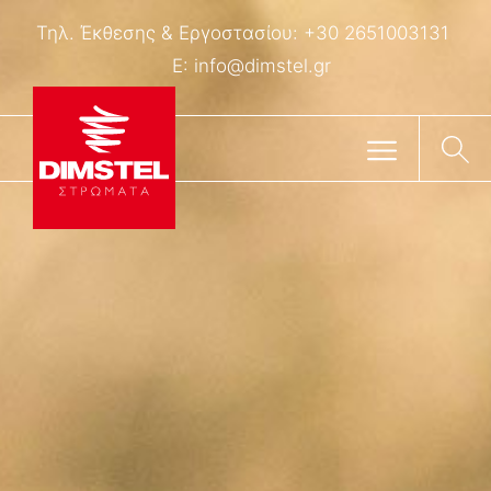
Τηλ. Έκθεσης & Eργοστασίου:
+30 2651003131
E:
info@dimstel.gr