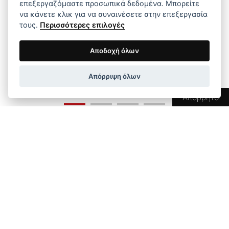
επεξεργαζόμαστε προσωπικά δεδομένα. Μπορείτε
να κάνετε κλικ για να συναινέσετε στην επεξεργασία
τους.
Περισσότερες επιλογές
Αποδοχή όλων
Απόρριψη όλων
Απόρρητο
Περιγραφή
Οι διαστάσεις του μαξιλαριού είναι 40*60&12
cm, προσφέροντας ιδανικό μέγεθος για το
κεφάλι και τον λαιμό σας κατά τη διάρκεια του
ύπνου.