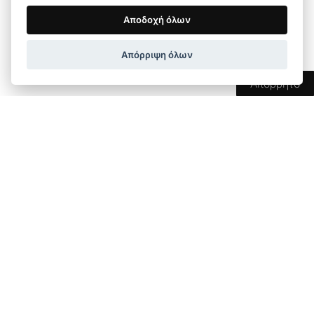
Feel
Αποδοχή όλων
Γνωρίστε το κρεβάτι Feel, όπου η άνεση
συναντά την ποιότητα και η λειτουργικότητα
Απόρριψη όλων
συναντά την κομψότητα.
Απόρρητο
New