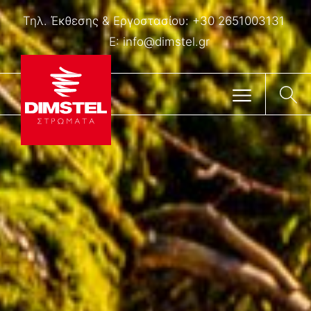
Τηλ. Έκθεσης & Eργοστασίου:
+30 2651003131
E:
info@dimstel.gr