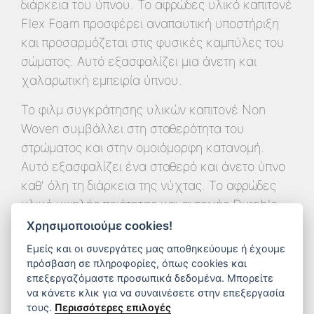
διάρκεια του ύπνου. Το αφρώδες υλικό καπιτονέ
Flex Foam προσφέρει αναπαυτική υποστήριξη
και προσαρμόζεται στις φυσικές καμπύλες του
σώματος. Αυτό εξασφαλίζει μια άνετη και
χαλαρωτική εμπειρία ύπνου.
Το φιλμ συγκράτησης υλικών καπιτονέ Non
Woven συμβάλλει στη σταθερότητα του
στρώματος και στην ομοιόμορφη κατανομή.
Αυτό εξασφαλίζει ένα σταθερό και άνετο ύπνο
καθ' όλη τη διάρκεια της νύχτας. Το αφρώδες
υλικό υψηλής ποιότητας και αντοχής Durable
Foam προσφέρει επιπλέον αντοχή και
Χρησιμοποιούμε cookies!
μακροχρόνια ανθεκτικότητα στο στρώμα,
Εμείς και οι συνεργάτες μας αποθηκεύουμε ή έχουμε
εξασφαλίζοντας τη διάρκεια και την αντοχή του
πρόσβαση σε πληροφορίες, όπως cookies και
επεξεργαζόμαστε προσωπικά δεδομένα. Μπορείτε
με τον χρόνο. Τα ελατήρια Bonnell ελβετικής
να κάνετε κλικ για να συναινέσετε στην επεξεργασία
τεχνολογίας με 3 ζώνες στήριξης αποτελούν
τους.
Περισσότερες επιλογές