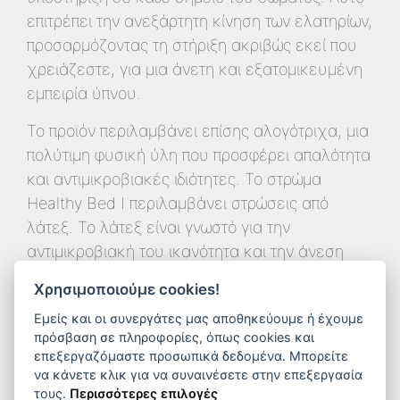
επιτρέπει την ανεξάρτητη κίνηση των ελατηρίων,
προσαρμόζοντας τη στήριξη ακριβώς εκεί που
χρειάζεστε, για μια άνετη και εξατομικευμένη
εμπειρία ύπνου.
Το προϊόν περιλαμβάνει επίσης αλογότριχα, μια
πολύτιμη φυσική ύλη που προσφέρει απαλότητα
και αντιμικροβιακές ιδιότητες. Το στρώμα
Healthy Bed I περιλαμβάνει στρώσεις από
λάτεξ. Το λάτεξ είναι γνωστό για την
αντιμικροβιακή του ικανότητα και την άνεση
που παρέχει, βοηθώντας στην αποτροπή της
Χρησιμοποιούμε cookies!
ανάπτυξης αλλεργιών και των βακτηριδίων. Με
Εμείς και οι συνεργάτες μας αποθηκεύουμε ή έχουμε
απαλά αφρώδη υλικά, τα οποία προσφέρουν
πρόσβαση σε πληροφορίες, όπως cookies και
επιπλέον ανατομική υποστήριξη και άνεση.
επεξεργαζόμαστε προσωπικά δεδομένα. Μπορείτε
Αυτά τα υλικά προσαρμόζονται στις καμπύλες
να κάνετε κλικ για να συναινέσετε στην επεξεργασία
τους.
Περισσότερες επιλογές
του σώματος και προσφέρουν αίσθηση