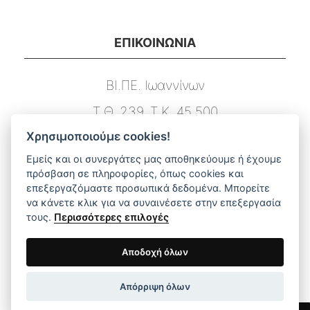
ΕΠΙΚΟΙΝΩΝΙΑ
ΒΙ.ΠΕ. Ιωαννίνων
Τ.Θ. 239, Τ.Κ. 45 500
Χρησιμοποιούμε cookies!
Τ. 26510 03131
Εμείς και οι συνεργάτες μας αποθηκεύουμε ή έχουμε
F. 26510 03133
πρόσβαση σε πληροφορίες, όπως cookies και
επεξεργαζόμαστε προσωπικά δεδομένα. Μπορείτε
E. info@dimstel.gr
να κάνετε κλικ για να συναινέσετε στην επεξεργασία
τους.
Περισσότερες επιλογές
ΑΜΕΣΗ ΠΛΟΗΓΗΣΗ ΣΤΟ ΜΕΝΟΥ
Αποδοχή όλων
Απόρριψη όλων
Αρχική
Προϊόντα