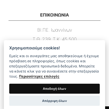
ΕΠΙΚΟΙΝΩΝΙΑ
ΒΙ.ΠΕ. Ιωαννίνων
Τ.Θ. 239, Τ.Κ. 45 500
Χρησιμοποιούμε cookies!
Τ. 26510 03131
Εμείς και οι συνεργάτες μας αποθηκεύουμε ή έχουμε
F. 26510 03133
πρόσβαση σε πληροφορίες, όπως cookies και
επεξεργαζόμαστε προσωπικά δεδομένα. Μπορείτε
E. info@dimstel.gr
να κάνετε κλικ για να συναινέσετε στην επεξεργασία
τους.
Περισσότερες επιλογές
ΑΜΕΣΗ ΠΛΟΗΓΗΣΗ ΣΤΟ ΜΕΝΟΥ
Αποδοχή όλων
Απόρριψη όλων
Αρχική
Προϊόντα