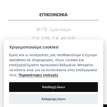
ΕΠΙΚΟΙΝΩΝΙΑ
ΒΙ.ΠΕ. Ιωαννίνων
Τ.Θ. 239, Τ.Κ. 45 500
Χρησιμοποιούμε cookies!
Τ. 26510 03131
Εμείς και οι συνεργάτες μας αποθηκεύουμε ή έχουμε
F. 26510 03133
πρόσβαση σε πληροφορίες, όπως cookies και
επεξεργαζόμαστε προσωπικά δεδομένα. Μπορείτε
E. info@dimstel.gr
να κάνετε κλικ για να συναινέσετε στην επεξεργασία
τους.
Περισσότερες επιλογές
ΑΜΕΣΗ ΠΛΟΗΓΗΣΗ ΣΤΟ ΜΕΝΟΥ
Αποδοχή όλων
Απόρριψη όλων
Αρχική
Προϊόντα