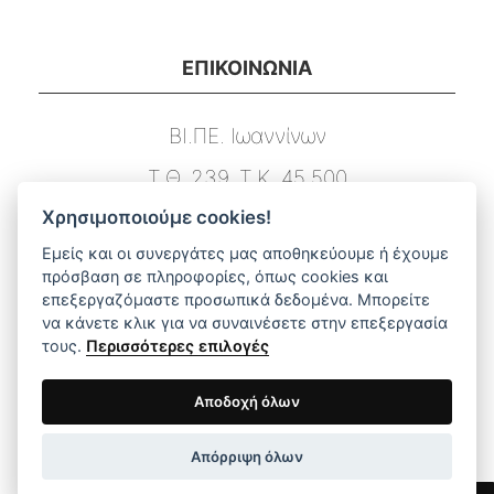
ΕΠΙΚΟΙΝΩΝΙΑ
ΒΙ.ΠΕ. Ιωαννίνων
Τ.Θ. 239, Τ.Κ. 45 500
Χρησιμοποιούμε cookies!
Τ. 26510 03131
Εμείς και οι συνεργάτες μας αποθηκεύουμε ή έχουμε
F. 26510 03133
πρόσβαση σε πληροφορίες, όπως cookies και
επεξεργαζόμαστε προσωπικά δεδομένα. Μπορείτε
E. info@dimstel.gr
να κάνετε κλικ για να συναινέσετε στην επεξεργασία
τους.
Περισσότερες επιλογές
ΑΜΕΣΗ ΠΛΟΗΓΗΣΗ ΣΤΟ ΜΕΝΟΥ
Αποδοχή όλων
Απόρριψη όλων
Αρχική
Προϊόντα