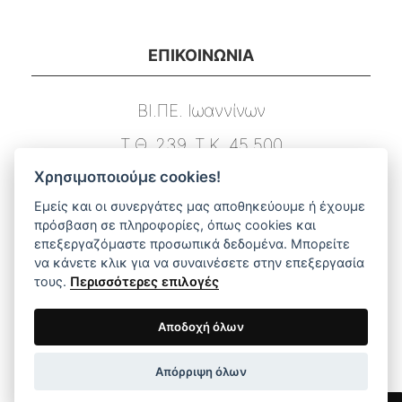
ΕΠΙΚΟΙΝΩΝΙΑ
ΒΙ.ΠΕ. Ιωαννίνων
Τ.Θ. 239, Τ.Κ. 45 500
Χρησιμοποιούμε cookies!
Τ. 26510 03131
Εμείς και οι συνεργάτες μας αποθηκεύουμε ή έχουμε
F. 26510 03133
πρόσβαση σε πληροφορίες, όπως cookies και
επεξεργαζόμαστε προσωπικά δεδομένα. Μπορείτε
E. info@dimstel.gr
να κάνετε κλικ για να συναινέσετε στην επεξεργασία
τους.
Περισσότερες επιλογές
ΑΜΕΣΗ ΠΛΟΗΓΗΣΗ ΣΤΟ ΜΕΝΟΥ
Αποδοχή όλων
Απόρριψη όλων
Αρχική
Προϊόντα