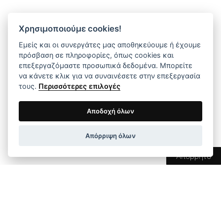
Χρησιμοποιούμε cookies!
ΕΠΙΚΟΙΝΩΝΙΑ
Εμείς και οι συνεργάτες μας αποθηκεύουμε ή έχουμε
πρόσβαση σε πληροφορίες, όπως cookies και
ΒΙ.ΠΕ. Ιωαννίνων
επεξεργαζόμαστε προσωπικά δεδομένα. Μπορείτε
να κάνετε κλικ για να συναινέσετε στην επεξεργασία
Τ.Θ. 239, Τ.Κ. 45 500
τους.
Περισσότερες επιλογές
Τ. 26510 03131
Αποδοχή όλων
F. 26510 03133
E. info@dimstel.gr
Απόρριψη όλων
Απόρρητο
ΑΜΕΣΗ ΠΛΟΗΓΗΣΗ ΣΤΟ ΜΕΝΟΥ
Αρχική
Προϊόντα