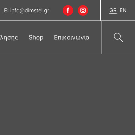
E:
info@dimstel.gr
GR
EN
ώλησης
Shop
Επικοινωνία