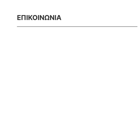
ΕΠΙΚΟΙΝΩΝΙΑ
ΒΙ.ΠΕ. Ιωαννίνων
Τ.Θ. 239, Τ.Κ. 45 500
Τ. 26510 03131
F. 26510 03133
E. info@dimstel.gr