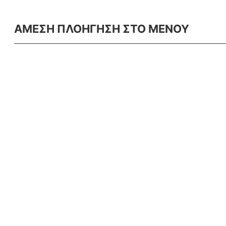
ΑΜΕΣΗ ΠΛΟΗΓΗΣΗ ΣΤΟ ΜΕΝΟΥ
Αρχική
Προϊόντα
Η Εταιρεία
Εξοπλισμός
Άρθρα
Πρώτες Ύλες
Ξενοδοχειακός
Εξοπλισμός
Επικοινωνία
Σημεία Πώλησης
Εφημερίδες
Όροι Εγγύησης