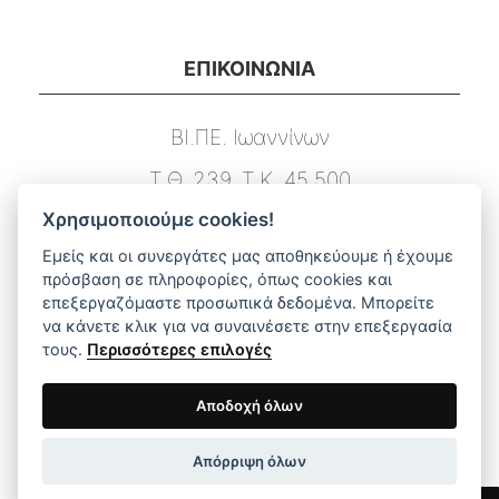
ΕΠΙΚΟΙΝΩΝΙΑ
ΒΙ.ΠΕ. Ιωαννίνων
Τ.Θ. 239, Τ.Κ. 45 500
Χρησιμοποιούμε cookies!
Τ. 26510 03131
Εμείς και οι συνεργάτες μας αποθηκεύουμε ή έχουμε
F. 26510 03133
πρόσβαση σε πληροφορίες, όπως cookies και
επεξεργαζόμαστε προσωπικά δεδομένα. Μπορείτε
E. info@dimstel.gr
να κάνετε κλικ για να συναινέσετε στην επεξεργασία
τους.
Περισσότερες επιλογές
ΑΜΕΣΗ ΠΛΟΗΓΗΣΗ ΣΤΟ ΜΕΝΟΥ
Αποδοχή όλων
Απόρριψη όλων
Αρχική
Προϊόντα